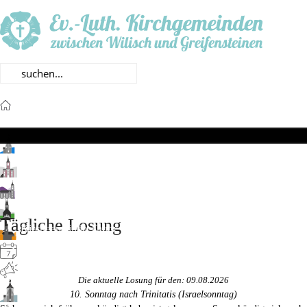
Startseite
Gemeinden
Kirchgemeinde Ehrenfriedersdorf
Kirchgemeinde Gelenau
Kirchgemeinde Herold
Kirchgemeinde Jahnsbach
Tägliche Losung
Kirchgemeinde Thum
Veranstaltungen
Aktuelles
Die aktuelle Losung für den:
09.08.2026
Ehrenfriedersdorf
10. Sonntag nach Trinitatis (Israelsonntag)