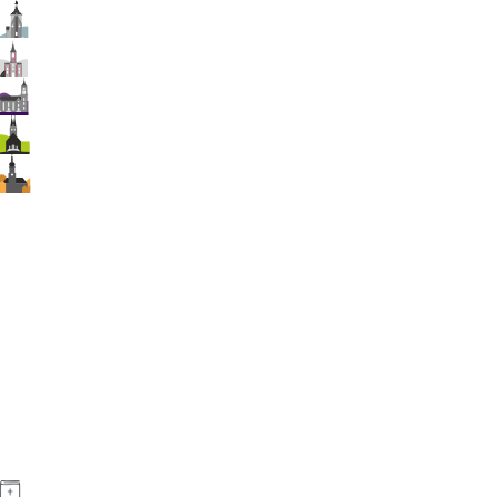
Ehrenfriedersdorf
Gelenau
Herold
Jahnsbach
Thum
Angebote
Gottesdienste
Familien
Kinder
Jugend
Musik
Erwachsene
Senioren
Kinderkirchentreff
Geistlicher Impuls