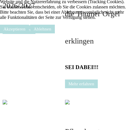
Website und die Nutzererfahrung zu verbessern (Tracking Cookies).
2026/2027
Sie können selbst entscheiden, ob Sie die Cookies zulassen möchten.
die Thumer Orgel
Bitte beachten Sie, dass bei einer Ablehnung womöglich nicht mehr
alle Funktionalitäten der Seite zur Verfügung stehen.
Akzeptieren
Ablehnen
Mehr erfahren
Weitere Informationen
Impressum
erklingen
SEI DABEI!!!
Mehr erfahren