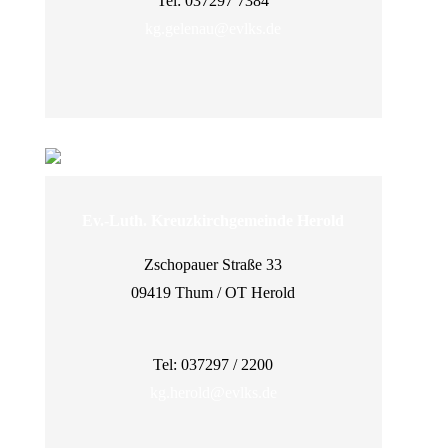
Tel: 037297 7384
kg.gelenau@evlks.de
Ev.-Luth. Kreuzkirchgemeinde Herold
Zschopauer Straße 33
09419 Thum / OT Herold
Tel: 037297 / 2200
kg.herold@evlks.de