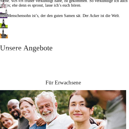
Siehe, was ich früher verkündigt habe, ist gekommen. So verkündige ich auch
Gelenau
Neues; ehe denn es sprosst, lasse ich’s euch hören.
Jesaja 42,9
Herold
Der Menschensohn ist’s, der den guten Samen sät. Der Acker ist die Welt.
Matthäus 13,37-38
Jahnsbach
Info Herrnhuter Losungen
Thum
Angebote
Unsere Angebote
Gottesdienste
Familien
Kinder
Jugend
Für Erwachsene
Musik
Erwachsene
Senioren
Kinderkirchentreff
Geistlicher Impuls
Downloads