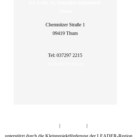
Ev.-Luth. St. Annenkirchgemeinde
Thum
Chemnitzer Straße 1
09419 Thum
Tel: 037297 2215
kg.thum@evlks.de
Impressum
|
Datenschutz
|
Intern
unterstützt durch die Kleinprojektförderung der LEADER-Region