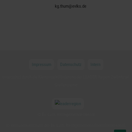
kg.thum@evlks.de
Impressum
|
Datenschutz
|
Intern
unterstützt durch die Kleinprojektförderung der LEADER-Region Zwönitztal-
Greifensteine
© Ev.-Luth. Kirchgemeinde Herold
© Verbundausschuss der Ev.-Luth. Kirchgemeinden Ehrenfriedersdorf,