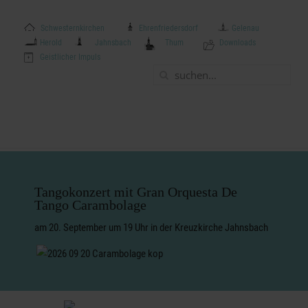
Schwesternkirchen
|
Ehrenfriedersdorf
|
Gelenau
|
Herold
|
Jahnsbach
|
Thum
|
Downloads
|
Geistlicher Impuls
Header leer
Tangokonzert mit Gran Orquesta De
Tango Carambolage
am 20. September um 19 Uhr in der Kreuzkirche Jahnsbach