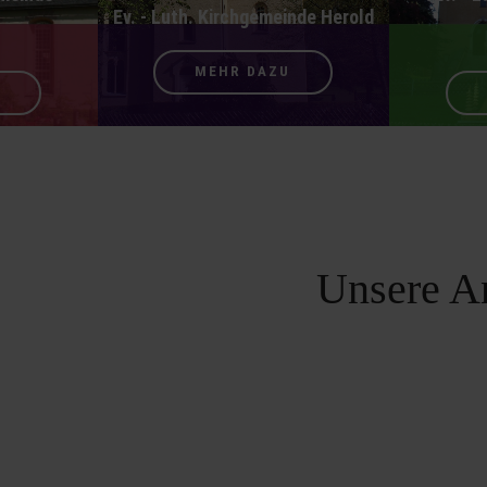
Ev. - Luth. Kirchgemeinde Herold
MEHR DAZU
Unsere A