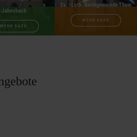
Ev. - Luth. Kirchgemeinde Thum
Jahnsbach
MEHR DAZU
MEHR DAZU
ngebote