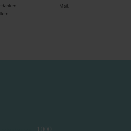
edanken
Mail.
llem.
1000