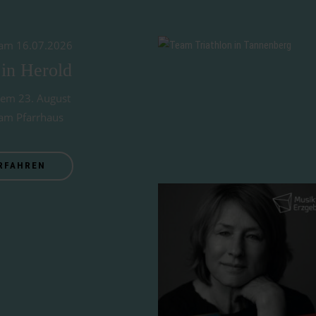
t am 16.07.2026
 in Herold
dem 23. August
am Pfarrhaus
RFAHREN