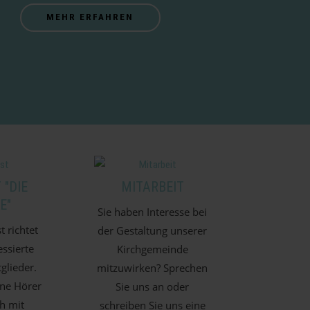
MEHR ERFAHREN
"DIE
MITARBEIT
E"
Sie haben Interesse bei
t richtet
der Gestaltung unserer
essierte
Kirchgemeinde
lieder.
mitzuwirken? Sprechen
ine Hörer
Sie uns an oder
h mit
schreiben Sie uns eine