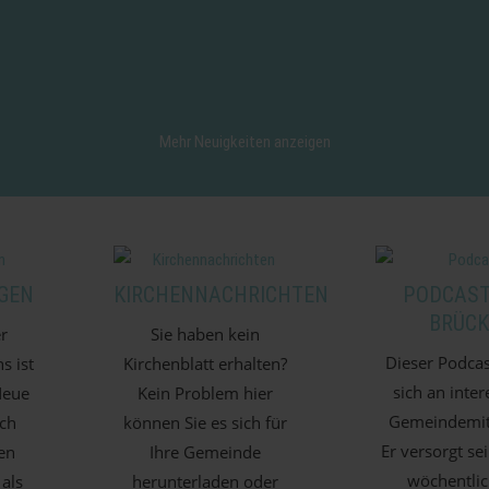
Mehr Neuigkeiten anzeigen
GEN
KIRCHENNACHRICHTEN
PODCAST 
BRÜCK
r
Sie haben kein
Dieser Podcas
s ist
Kirchenblatt erhalten?
sich an inter
Neue
Kein Problem hier
Gemeindemitg
ch
können Sie es sich für
Er versorgt se
en
Ihre Gemeinde
wöchentlic
 als
herunterladen oder