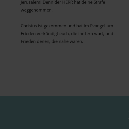
Jerusalem! Denn der HERR hat deine Strafe
weggenommen.
Zefanja 3,14-15
Christus ist gekommen und hat im Evangelium
Frieden verkündigt euch, die ihr fern wart, und
Frieden denen, die nahe waren.
Epheser 2,17
Info Herrnhuter Losungen