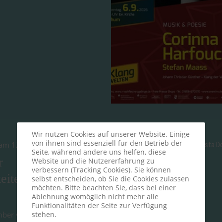
Wir nutzen Cookies auf unserer Website. Einige
von ihnen sind essenziell für den Betrieb der
t am 12.05.2026
Seite, während andere uns helfen, diese
r
Website und die Nutzererfahrung zu
verbessern (Tracking Cookies). Sie können
eiten in
selbst entscheiden, ob Sie die Cookies zulassen
möchten. Bitte beachten Sie, dass bei einer
Ablehnung womöglich nicht mehr alle
Funktionalitäten der Seite zur Verfügung
stehen.
ber von 11 bis