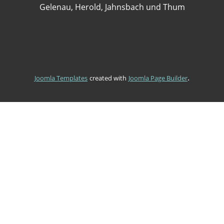
Gelenau, Herold, Jahnsbach und Thum
.
Joomla Templates
created with
Joomla Page Builder