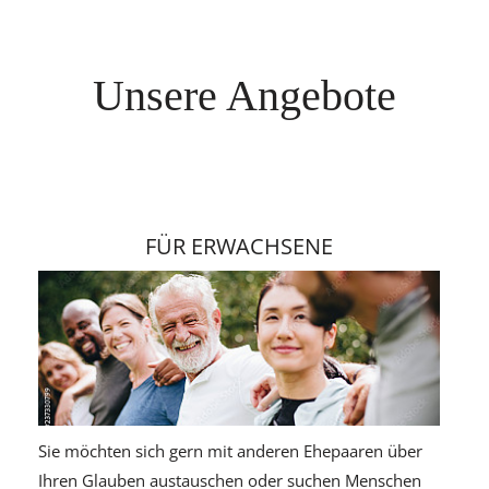
Info Herrnhuter Losungen
Unsere Angebote
FÜR ERWACHSENE
Sie möchten sich gern mit anderen Ehepaaren über
Ob S
Ihren Glauben austauschen oder suchen Menschen
Wich