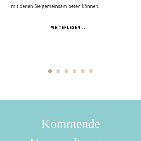
mit denen Sie gemeinsam beten können.
Singe
biet
loben
WEITERLESEN ...
Ihre
Kommende