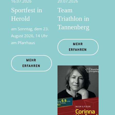
16.07.2026
20.07.2026
Sportfest in
Team
Herold
Triathlon in
Tannenberg
am Sonntag, dem 23.
August 2026, 14 Uhr
am Pfarrhaus
MEHR
ERFAHREN
MEHR
ERFAHREN