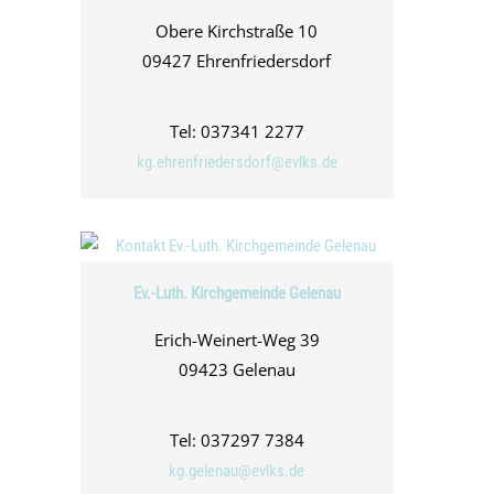
Obere Kirchstraße 10
09427 Ehrenfriedersdorf
Tel: 037341 2277
kg.ehrenfriedersdorf@evlks.de
Ev.-Luth. Kirchgemeinde Gelenau
Erich-Weinert-Weg 39
09423 Gelenau
Tel: 037297 7384
kg.gelenau@evlks.de