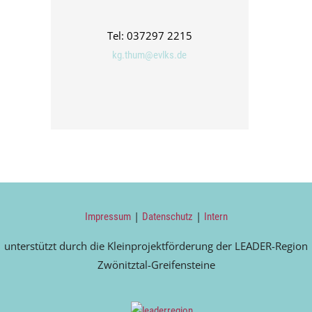
Tel: 037297 2215
kg.thum@evlks.de
|
|
Impressum
Datenschutz
Intern
unterstützt durch die Kleinprojektförderung der LEADER-Region
Zwönitztal-Greifensteine