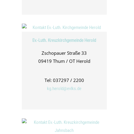
Ev.-Luth. Kreuzkirchgemeinde Herold
Zschopauer Straße 33
09419 Thum / OT Herold
Tel: 037297 / 2200
kg.herold@evlks.de