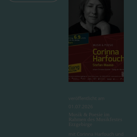
veröffentlicht am
01.07.2026
Musik & Poesie im
Rahmen des Musikfestes
Erzgebirge
mit Corinna Harfouch und