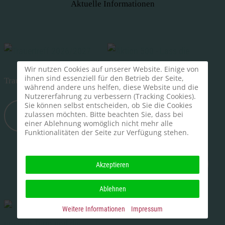
Aktuelle Informationen
Wir nutzen Cookies auf unserer Website. Einige von
ihnen sind essenziell für den Betrieb der Seite,
Trauertreff 2026/2027
während andere uns helfen, diese Website und die
Nutzererfahrung zu verbessern (Tracking Cookies).
Aktion 500 - Lass die
Thumer Orgel erklingen
Sie können selbst entscheiden, ob Sie die Cookies
MEHR
zulassen möchten. Bitte beachten Sie, dass bei
ERFAHREN
SEI DABEI!!!
einer Ablehnung womöglich nicht mehr alle
Funktionalitäten der Seite zur Verfügung stehen.
MEHR
Akzeptieren
ERFAHREN
Ablehnen
Weitere Informationen
Impressum