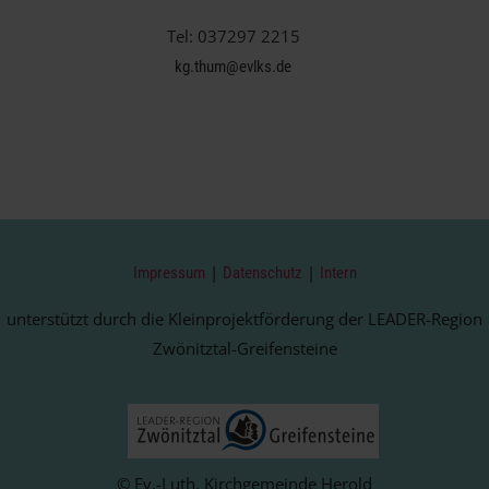
Tel: 037297 2215
kg.thum@evlks.de
|
|
Impressum
Datenschutz
Intern
unterstützt durch die Kleinprojektförderung der LEADER-Region
Zwönitztal-Greifensteine
© Ev.-Luth. Kirchgemeinde Herold