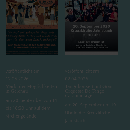
veröffentlicht am
veröffentlicht am
12.05.2026
02.04.2026
Markt der Möglichkeiten
Tangokonzert mit Gran
in Gelenau
Orquesta De Tango
Carambolage
am 20. September von 11
am 20. September um 19
bis 16:30 Uhr auf dem
Uhr in der Kreuzkirche
Kirchengelände
Jahnsbach