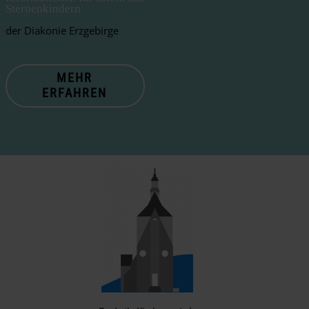
Sternenkindern
der Diakonie Erzgebirge
MEHR
ERFAHREN