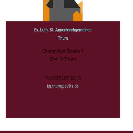
Ev.-Luth. St. Annenkirchgemeinde
Thum
Chemnitzer Straße 1
09419 Thum
Tel: 037297 2215
kg.thum@evlks.de