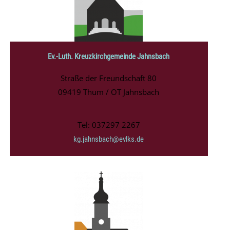
Ev.-Luth. Kreuzkirchgemeinde Jahnsbach
Straße der Freundschaft 80
09419 Thum / OT Jahnsbach
Tel: 037297 2267
kg.jahnsbach@evlks.de