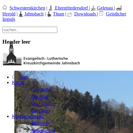
Schwesternkirchen
|
Ehrenfriedersdorf
|
Gelenau
|
Herold
|
Jahnsbach
|
Thum
|
Downloads
|
Geistlicher
Impuls
Header leer
Start
Kirche
Geschichte
Der Altar
Die Glocken
Die Orgel
Kirchenvorstand
Mitglieder
Mitteilungen