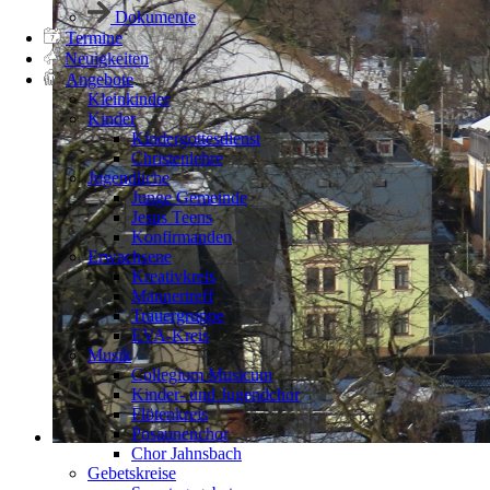
Dokumente
Termine
Neuigkeiten
Angebote
Kleinkinder
Kinder
Kindergottesdienst
Christenlehre
Jugendliche
Junge Gemeinde
Jesus Teens
Konfirmanden
Erwachsene
Kreativkreis
Männertreff
Trauergruppe
EVA-Kreis
Musik
Collegium Musicum
Kinder- und Jugendchor
Flötenkreis
Posaunenchor
Chor Jahnsbach
Gebetskreise