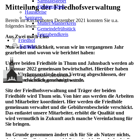
Samstagsgebet
Mitteilung der Friedhofsverwaltung
Friedensgebet
Hauskreise
Senioren
Bereits im Kirchenboten Dezember 2021 konnten Sie u.a.
Mütter/Männerkreis
folgendes lesen:
Gemeindefrühstück
Feierabendkreis
Aus Zwei mach Eins
Friedhof
Kontakt
Nun wird Wirklichkeit, woran wir im vergangenen Jahr
gearbeitet und wovon wir berichtet haben:
Unsere beiden Friedhöfe in Thum und Jahnsbach werden ab
1. Januar 2022 gemeinsam bewirtschaftet. Hierüber haben
beide Kirchenvorstände einen Vertrag abgeschlossen, der
kirchenaufsichtlich genehmigt wurde.
Sitz der Friedhofsverwaltung und Träger der beiden
Friedhöfe wird Thum sein. Von hier aus werden die Arbeiten
und Mitarbeiter koordiniert. Hier werden die Friedhöfe
gemeinsam verwaltet und die Gebührenbescheide verschickt.
Das entlastet unsere Mitarbeiter, erhöht die Qualität und
wird vermutlich in Zukunft auch manche Vereinfachung für
Sie bringen.
Im Grunde genommen ändert sich für Sie als Nutzer nichts,