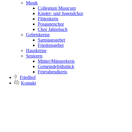
Musik
Collegium Musicum
Kinder- und Jugendchor
Flötenkreis
Posaunenchor
Chor Jahnsbach
Gebetskreise
Samstagsgebet
Friedensgebet
Hauskreise
Senioren
Mütter/Männerkreis
Gemeindefrühstück
Feierabendkreis
Friedhof
Kontakt