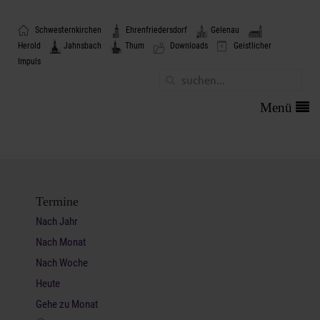
|
|
|
Schwesternkirchen
Ehrenfriedersdorf
Gelenau
|
|
|
|
Herold
Jahnsbach
Thum
Downloads
Geistlicher
Impuls
Header leer
Termine
Nach Jahr
Nach Monat
Nach Woche
Heute
Gehe zu Monat