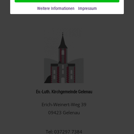
Tel: 037341 2277
Weitere Informationen
Impressum
kg.ehrenfriedersdorf@evlks.de
Ev.-Luth. Kirchgemeinde Gelenau
Erich-Weinert-Weg 39
09423 Gelenau
Tel: 037297 7384